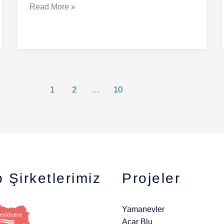
Read More »
1
2
…
10
 Şirketlerimiz
Projeler
Yamanevler
Acar Blu