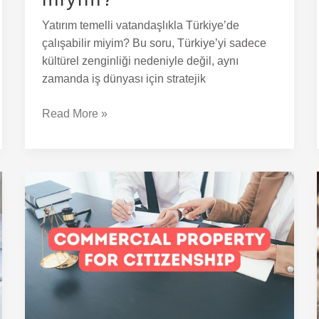
Yatırım temelli vatandaşlıkla Türkiye’de
çalışabilir miyim? Bu soru, Türkiye’yi sadece
kültürel zenginliği nedeniyle değil, aynı
zamanda iş dünyası için stratejik
Read More »
Ticari
Mülk
ile
Türk
Vatandaşlığını
Alabilir
miyim?