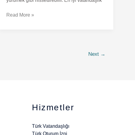
yürümek gibi hissettirebilir. En iyi vatandaşlık
Read More »
Next
→
Hizmetler
Türk Vatandaşlığı
Türk Oturum İzni