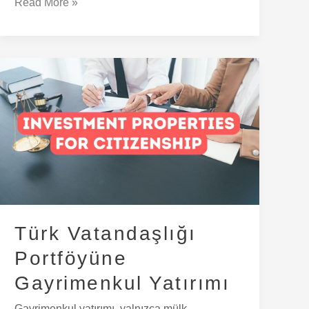
Read More »
Türk
Vatandaşlığı
Portföyüne
Gayrimenkul
Yatırımı
Türk Vatandaşlığı
Portföyüne
Gayrimenkul Yatırımı
Gayrimenkul yatırımı, yalnızca mülk