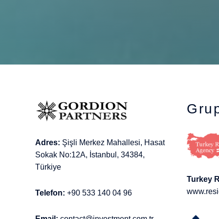
Grup
Adres:
Şişli Merkez Mahallesi, Hasat
Sokak No:12A, İstanbul, 34384,
Türkiye
Turkey 
www.resi
Telefon:
+90 533 140 04 96
Email:
contact@investment.com.tr