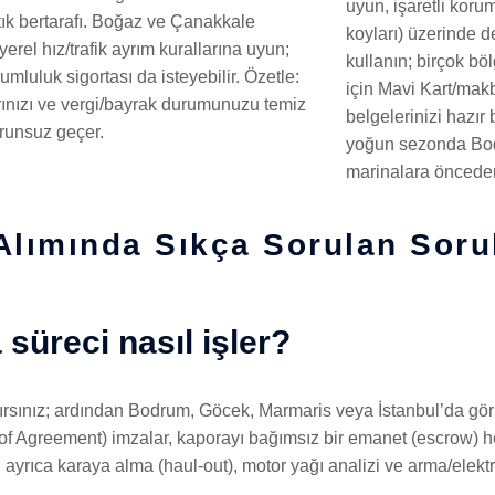
uyun, işaretli koru
tık bertarafı. Boğaz ve Çanakkale
koyları) üzerinde 
erel hız/trafik ayrım kurallarına uyun;
kullanın; birçok bö
mluluk sigortası da isteyebilir. Özetle:
için Mavi Kart/makb
rınızı ve vergi/bayrak durumunuzu temiz
belgelerinizi hazır
orunsuz geçer.
yoğun sezonda Bod
marinalara öncede
 Alımında Sıkça Sorulan Soru
 süreci nasıl işler?
 alırsınız; ardından Bodrum, Göcek, Marmaris veya İstanbul’da gö
of Agreement) imzalar, kaporayı bağımsız bir emanet (escrow) hes
 ayrıca karaya alma (haul-out), motor yağı analizi ve arma/elektr