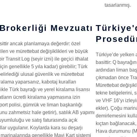
tasarlanmış.
 Brokerliği Mevzuatı
Türkiye'
Prosedür
sittir ancak planlamaya değerdir: özel
rilen ve mürettebat değişiklikleri ve büyük
Türkiye’de yelken 
r Transit Log (seyir izni) ile geçici ithalat
basittir: Q bayrağın
in genellikle 5 yıla kadar) girebilir; Türk
ardından liman baş
belirlediği ulusal güvenlik ve mürettebat
çıkmadan önce Trans
iralama yaparsanız, kabotaj kuralları
Mürettebat değişikli
llikle Türk bayrağı ve yerel kiralama lisansı
tekne belgelerini, 
atların ücretli kiralama yapmasına izin
ve VHF 16’yı izleyi
aport polisi, gümrük ve liman başkanlığı
ekler). Çoğu marin
unu zahmetsiz hale getirir), satılık AB yapımı
demirlemesini kulla
uyumluluğu ve satış faturasında açık
kıçtan bağlanacak, 
r uygulanır. Koylarda kara su deşarjı
Hava durumunu (Melt
marinalarında genellikle Mavi Kart sistemi