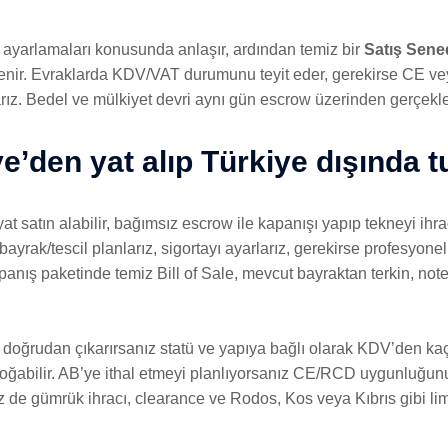
 ayarlamaları konusunda anlaşır, ardından temiz bir
Satış Senedi
enlenir. Evraklarda KDV/VAT durumunu teyit eder, gerekirse CE 
rız. Bedel ve mülkiyet devri aynı gün escrow üzerinden gerçekleşi
e’den yat alıp Türkiye dışında t
 yat satın alabilir, bağımsız escrow ile kapanışı yapıp tekneyi ih
rak/tescil planlarız, sigortayı ayarlarız, gerekirse profesyonel t
anış paketinde temiz Bill of Sale, mevcut bayraktan terkin, note
n doğrudan çıkarırsanız statü ve yapıya bağlı olarak KDV’den k
 doğabilir. AB’ye ithal etmeyi planlıyorsanız CE/RCD uygunluğunu
iz de gümrük ihracı, clearance ve Rodos, Kos veya Kıbrıs gibi li