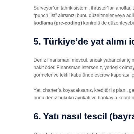
Surveyor’un tahrik sistemi, thruster’lar, anotlar
“punch list” alırsınız; bunu düzeltmeler veya adil
kodlama (pre-coding)
kontrolü de düzenleyebil
5. Türkiye’de yat alımı 
Deniz finansmanı mevcut, ancak yabancılar için se
nakit öder. Finansman isterseniz, yerleşik olmay
görmeler ve teklif kabulünde escrow kaporası i
Yatı charter’a koyacaksanız, kreditör iş planı, gel
bunu deniz hukuku avukatı ve bankayla koordine 
6. Yatı nasıl tescil (bay