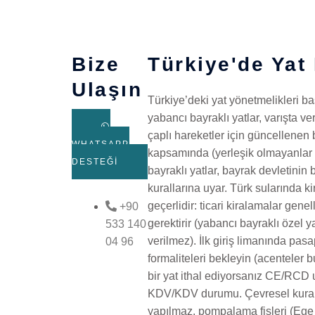
Bize
Türkiye'de Yat
Ulaşın
Türkiye’deki yat yönetmelikleri ba
yabancı bayraklı yatlar, varışta ve
çaplı hareketler için güncellenen bi
WHATSAPP
kapsamında (yerleşik olmayanlar iç
DESTEĞI
bayraklı yatlar, bayrak devletinin 
kurallarına uyar. Türk sularında k
geçerlidir: ticari kiralamalar gene
+90
gerektirir (yabancı bayraklı özel y
533 140
verilmez). İlk giriş limanında pas
04 96
formaliteleri bekleyin (acenteler b
bir yat ithal ediyorsanız CE/RCD 
KDV/KDV durumu. Çevresel kuralla
yapılmaz, pompalama fişleri (Ege 