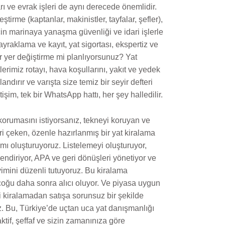
ı ve evrak işleri de aynı derecede önemlidir.
ştirme (kaptanlar, makinistler, tayfalar, şefler),
in marinaya yanaşma güvenliği ve idari işlerle
bayraklama ve kayıt, yat sigortası, ekspertiz ve
r yer değiştirme mi planlıyorsunuz? Yat
lerimiz rotayı, hava koşullarını, yakıt ve yedek
landırır ve varışta size temiz bir seyir defteri
letişim, tek bir WhatsApp hattı, her şey halledilir.
korumasını istiyorsanız, tekneyi koruyan ve
ri çeken, özenle hazırlanmış bir yat kiralama
mı oluşturuyoruz. Listelemeyi oluşturuyor,
lendiriyor, APA ve geri dönüşleri yönetiyor ve
imini düzenli tutuyoruz. Bu kiralama
çoğu daha sonra alıcı oluyor. Ve piyasa uygun
i kiralamadan satışa sorunsuz bir şekilde
z. Bu, Türkiye’de uçtan uca yat danışmanlığı
aktif, şeffaf ve sizin zamanınıza göre