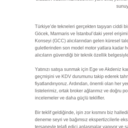
sunuy
Türkiye’de tekneleri gerçekten taşıyan ciddi b
Göcek, Marmaris ve İstanbul’daki yerel erişimimi
Konseyi (GCC) alıcılarından gelen küresel talep
guletlerinden son model motor yatlara kadar her
alıcıların güvendiği bir teknik özellik belgesiyl
Yatınızı satışa sunmak için Ege ve Akdeniz karş
geçmişini ve KDV durumunu takip ederek tahmi
fiyatlandırıyoruz. Ardından, önemli olan her yere
listelerimiz, ortak broker ağlarımız ve doğru por
incelemeler ve daha güçlü teklifler.
Bir teklif geldiğinde, işin zor kısmını biz hal
deneme seyri ve bağımsız ekspertizcilerle ekspe
tersaneyle telafi edici anlaşmalar yapıyor ve sa