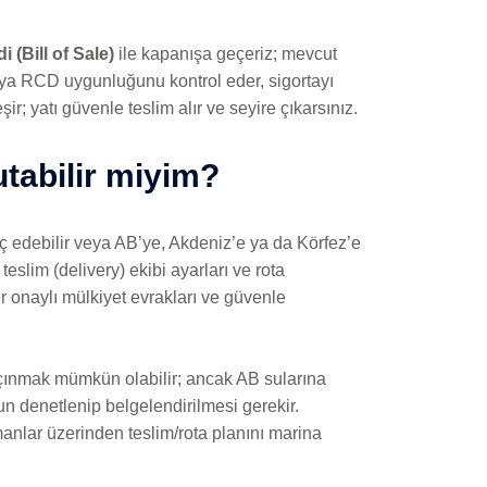
 (Bill of Sale)
ile kapanışa geçeriz; mevcut
veya RCD uygunluğunu kontrol eder, sigortayı
r; yatı güvenle teslim alır ve seyire çıkarsınız.
utabilir miyim?
raç edebilir veya AB’ye, Akdeniz’e ya da Körfez’e
eslim (delivery) ekibi ayarları ve rota
r onaylı mülkiyet evrakları ve güvenle
açınmak mümkün olabilir; ancak AB sularına
n denetlenip belgelendirilmesi gerekir.
manlar üzerinden teslim/rota planını marina