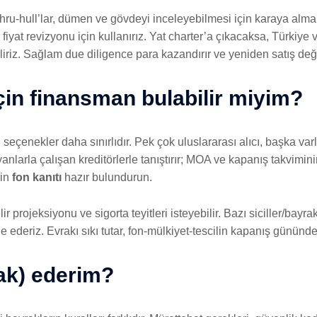
, thru-hull’lar, dümen ve gövdeyi inceleyebilmesi için karaya alma 
 fiyat revizyonu için kullanırız. Yat charter’a çıkacaksa, Türkiye
iriz. Sağlam due diligence para kazandırır ve yeniden satış değe
için finansman bulabilir miyim?
çenekler daha sınırlıdır. Pek çok uluslararası alıcı, başka varlı
anlarla çalışan kreditörlerle tanıştırır; MOA ve kapanış takvimi
çin
fon kanıtı
hazır bulundurun.
ir projeksiyonu ve sigorta teyitleri isteyebilir. Bazı siciller/bayrak
ederiz. Evrakı sıkı tutar, fon-mülkiyet-tescilin kapanış gününd
rak) ederim?