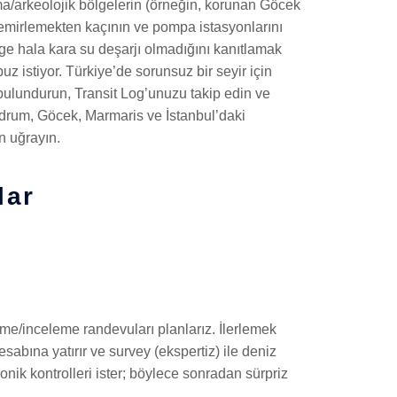
ma/arkeolojik bölgelerin (örneğin, korunan Göcek
demirlemekten kaçının ve pompa istasyonlarını
lge hala kara su deşarjı olmadığını kanıtlamak
uz istiyor. Türkiye’de sorunsuz bir seyir için
 bulundurun, Transit Log’unuzu takip edin ve
rum, Göcek, Marmaris ve İstanbul’daki
n uğrayın.
lar
rme/inceleme randevuları planlarız. İlerlemek
abına yatırır ve survey (ekspertiz) ile deniz
onik kontrolleri ister; böylece sonradan sürpriz