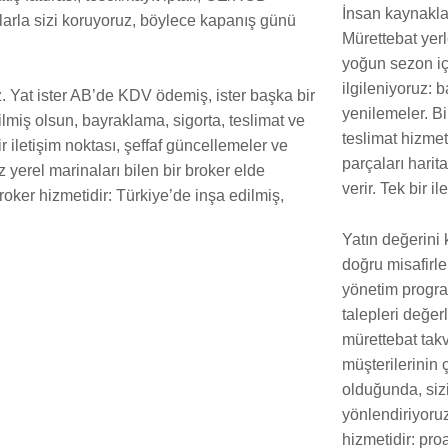
İnsan kaynaklar
arla sizi koruyoruz, böylece kapanış günü
Mürettebat yerle
yoğun sezon iç
ilgileniyoruz: 
. Yat ister AB’de KDV ödemiş, ister başka bir
yenilemeler. Bi
lmiş olsun, bayraklama, sigorta, teslimat ve
teslimat hizmet
ir iletişim noktası, şeffaf güncellemeler ve
parçaları harita
z yerel marinaları bilen bir broker elde
verir. Tek bir i
broker hizmetidir: Türkiye’de inşa edilmiş,
Yatın değerini 
doğru misafirle
yönetim progra
talepleri değer
mürettebat takv
müşterilerinin 
olduğunda, siz
yönlendiriyoru
hizmetidir: pro