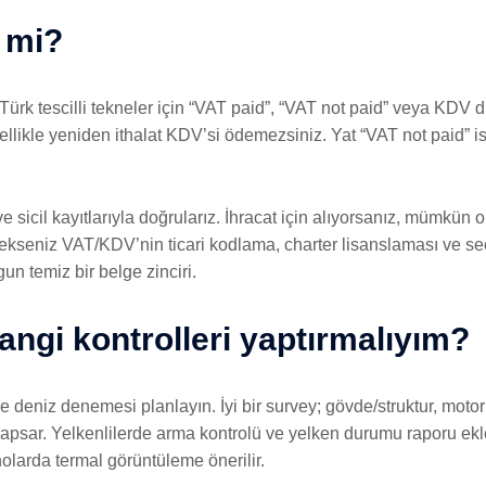
 mi?
Türk tescilli tekneler için “VAT paid”, “VAT not paid” veya KDV d
ellikle yeniden ithalat KDV’si ödemezsiniz. Yat “VAT not paid” ise
e sicil kayıtlarıyla doğrularız. İhracat için alıyorsanız, mümkün
tecekseniz VAT/KDV’nin ticari kodlama, charter lisanslaması ve se
gun temiz bir belge zinciri.
ngi kontrolleri yaptırmalıyım?
deniz denemesi planlayın. İyi bir survey; gövde/struktur, motorla
sar. Yelkenlilerde arma kontrolü ve yelken durumu raporu ekle
olarda termal görüntüleme önerilir.