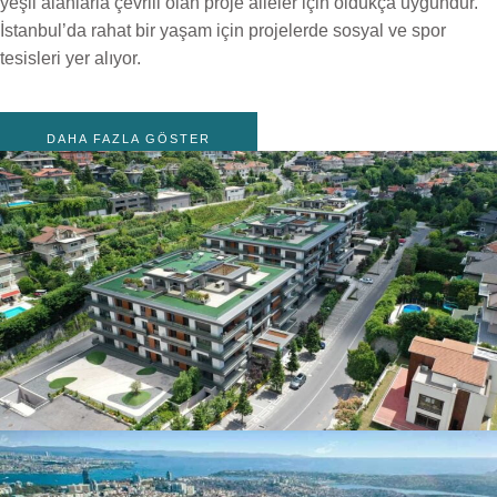
yeşil alanlarla çevrili olan proje aileler için oldukça uygundur.
İstanbul’da rahat bir yaşam için projelerde sosyal ve spor
tesisleri yer alıyor.
DAHA FAZLA GÖSTER