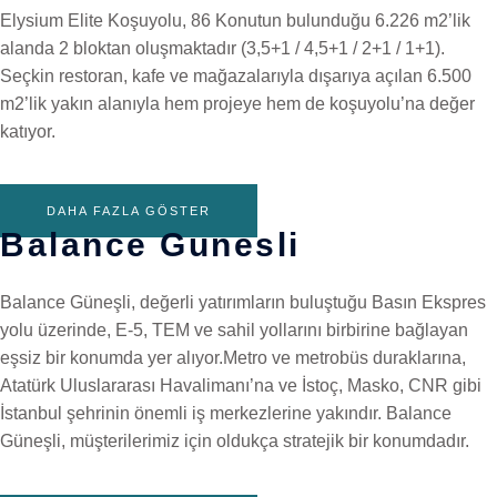
Elysium Elite Koşuyolu, 86 Konutun bulunduğu 6.226 m2’lik
alanda 2 bloktan oluşmaktadır (3,5+1 / 4,5+1 / 2+1 / 1+1).
Seçkin restoran, kafe ve mağazalarıyla dışarıya açılan 6.500
m2’lik yakın alanıyla hem projeye hem de koşuyolu’na değer
katıyor.
DAHA FAZLA GÖSTER
Balance Gunesli
Balance Güneşli, değerli yatırımların buluştuğu Basın Ekspres
yolu üzerinde, E-5, TEM ve sahil yollarını birbirine bağlayan
eşsiz bir konumda yer alıyor.Metro ve metrobüs duraklarına,
Atatürk Uluslararası Havalimanı’na ve İstoç, Masko, CNR gibi
İstanbul şehrinin önemli iş merkezlerine yakındır. Balance
Güneşli, müşterilerimiz için oldukça stratejik bir konumdadır.