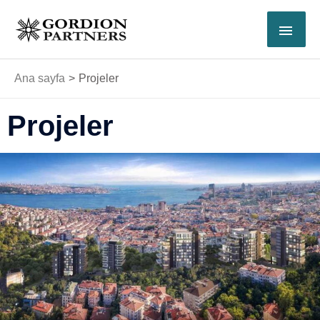
İçeriğe
ANA
atla
MEN
Ana sayfa
Projeler
Projeler