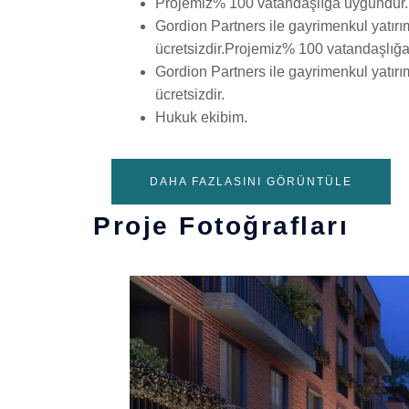
Projemiz% 100 vatandaşlığa uygundur.
Gordion Partners ile gayrimenkul yatır
ücretsizdir.Projemiz% 100 vatandaşlığ
Gordion Partners ile gayrimenkul yatır
ücretsizdir.
Hukuk ekibim.
DAHA FAZLASINI GÖRÜNTÜLE
Proje Fotoğrafları