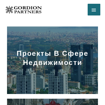
Перейти
ГЛА
к
содержимому
МЕ
Проекты В Сфере
Недвижимости