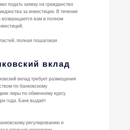
раво подать заявку на гражданство
ажданства за инвестиции. В течение
ма возвращается вам в полном
инвестиций.
властей, полная пошаговая
нковский вклад
нковский вклад требует размещения
тством по банковскому
цкие лиры по обменному курсу
ри года. Банк выдаёт
банковскому регулированию и
лад отвечает критериям