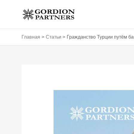
Перейти
к
содержимому
Главная
Статьи
Гражданство Турции путём ба
Навигация
по
записям