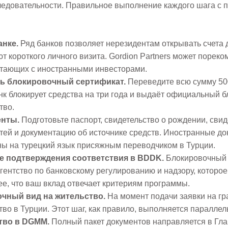
ледовательности. Правильное выполнение каждого шага с п
анке.
Ряд банков позволяет нерезидентам открывать счета 
ют короткого личного визита. Gordion Partners может порек
тающих с иностранными инвесторами.
ть блокировочный сертификат.
Переведите всю сумму 500
анк блокирует средства на три года и выдаёт официальный 
тво.
енты.
Подготовьте паспорт, свидетельство о рождении, свиде
етей и документацию об источнике средств. Иностранные д
ы на турецкий язык присяжным переводчиком в Турции.
ие подтверждения соответствия в BDDK.
Блокировочный 
гентство по банковскому регулированию и надзору, которо
е, что ваш вклад отвечает критериям программы.
очный вид на жительство.
На момент подачи заявки на г
во в Турции. Этот шаг, как правило, выполняется параллель
тво в DGMM.
Полный пакет документов направляется в Гл