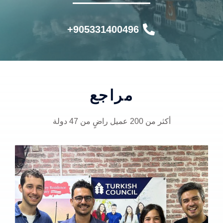
905331400496+
مراجع
أكثر من 200 عميل راضٍ من 47 دولة