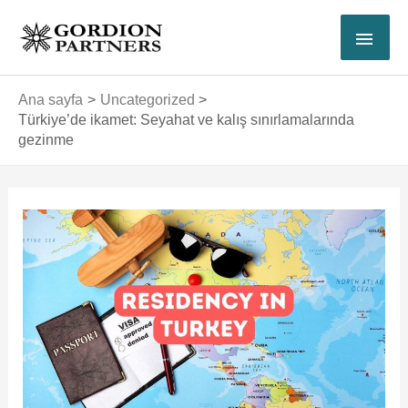
İçeriğe
ANA
atla
MEN
Ana sayfa
Uncategorized
Türkiye’de ikamet: Seyahat ve kalış sınırlamalarında
gezinme
Yazı
dolaşımı