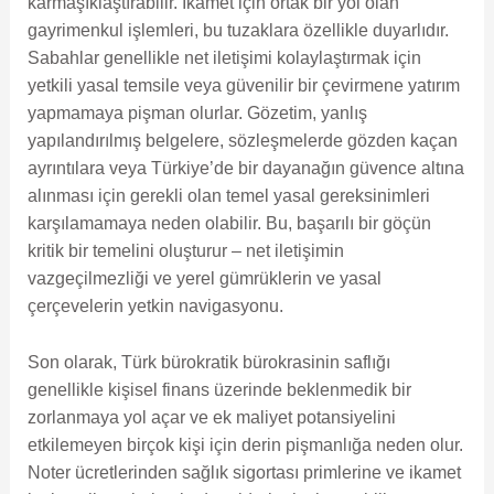
karmaşıklaştırabilir. İkamet için ortak bir yol olan
gayrimenkul işlemleri, bu tuzaklara özellikle duyarlıdır.
Sabahlar genellikle net iletişimi kolaylaştırmak için
yetkili yasal temsile veya güvenilir bir çevirmene yatırım
yapmamaya pişman olurlar. Gözetim, yanlış
yapılandırılmış belgelere, sözleşmelerde gözden kaçan
ayrıntılara veya Türkiye’de bir dayanağın güvence altına
alınması için gerekli olan temel yasal gereksinimleri
karşılamamaya neden olabilir. Bu, başarılı bir göçün
kritik bir temelini oluşturur – net iletişimin
vazgeçilmezliği ve yerel gümrüklerin ve yasal
çerçevelerin yetkin navigasyonu.
Son olarak, Türk bürokratik bürokrasinin saflığı
genellikle kişisel finans üzerinde beklenmedik bir
zorlanmaya yol açar ve ek maliyet potansiyelini
etkilemeyen birçok kişi için derin pişmanlığa neden olur.
Noter ücretlerinden sağlık sigortası primlerine ve ikamet