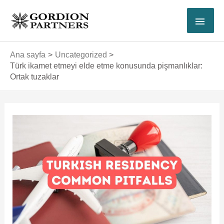
İçeriğe
ANA
atla
MEN
Ana sayfa
Uncategorized
Türk ikamet etmeyi elde etme konusunda pişmanlıklar:
Ortak tuzaklar
Yazı
dolaşımı