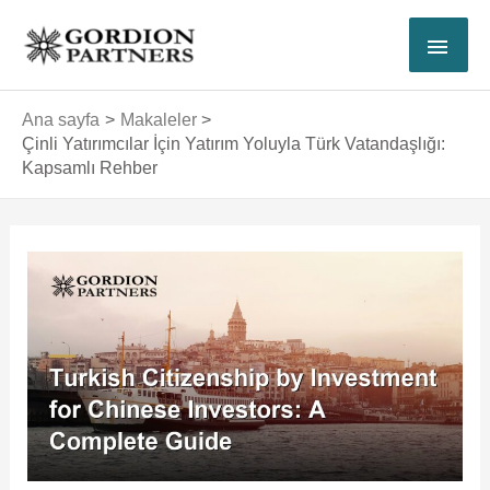
İçeriğe
ANA
atla
MEN
Ana sayfa
Makaleler
Çinli Yatırımcılar İçin Yatırım Yoluyla Türk Vatandaşlığı:
Kapsamlı Rehber
Yazı
dolaşımı