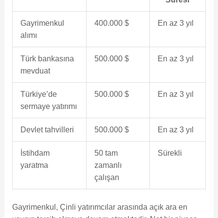
Gayrimenkul
400.000 $
En az 3 yıl
alımı
Türk bankasına
500.000 $
En az 3 yıl
mevduat
Türkiye’de
500.000 $
En az 3 yıl
sermaye yatırımı
Devlet tahvilleri
500.000 $
En az 3 yıl
İstihdam
50 tam
Sürekli
yaratma
zamanlı
çalışan
Gayrimenkul, Çinli yatırımcılar arasında açık ara en