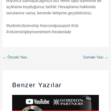
boyunca satmayacağınıza söz veren tapu dairesine ek
açıklama koyduğunuz tarihtir. Hesaplama hakkında
sorularınız varsa, benimle iletişime geçebilirsiniz.
#turkishcitizenship #secondpassport #cbi
#citizenshipbyinvestment #realestate
←
Önceki Yazı
Sonraki Yazı
→
Benzer Yazılar