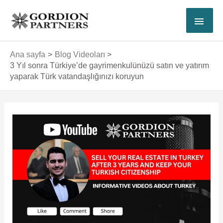
İçeriğe
ANA
atla
MEN
Ana sayfa
Blog Videoları
3 Yıl sonra Türkiye’de gayrimenkulünüzü satın ve yatırım
yaparak Türk vatandaşlığınızı koruyun
Yazı
dolaşımı