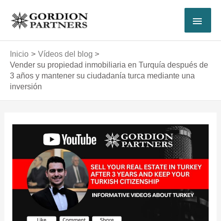
Ir
MEN
al
contenido
PRI
Inicio
Vídeos del blog
Vender su propiedad inmobiliaria en Turquía después de
3 años y mantener su ciudadanía turca mediante una
inversión
Navegación
de
entradas