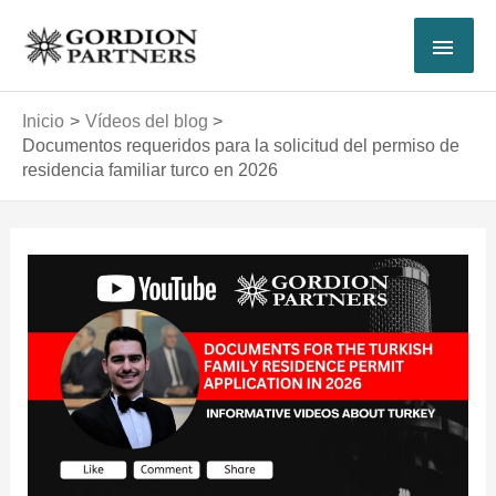
Ir
MEN
al
contenido
PRI
Inicio
Vídeos del blog
Documentos requeridos para la solicitud del permiso de
residencia familiar turco en 2026
Navegación
de
entradas