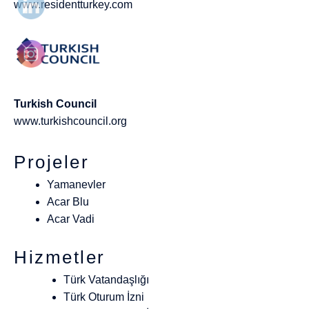
www.residentturkey.com
Turkish Council
www.turkishcouncil.org
Projeler
Yamanevler
Acar Blu
Acar Vadi
Hizmetler
Türk Vatandaşlığı
Türk Oturum İzni