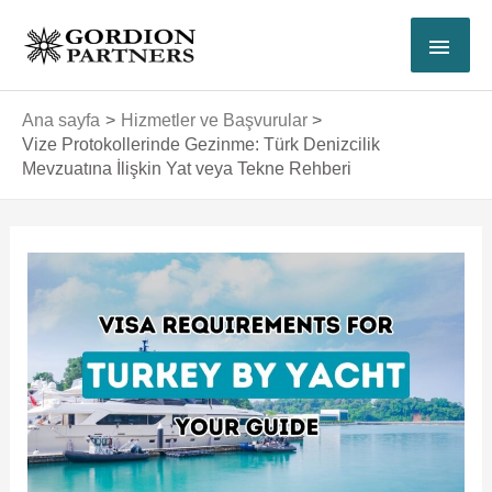
İçeriğe
ANA
atla
MEN
Ana sayfa
Hizmetler ve Başvurular
Vize Protokollerinde Gezinme: Türk Denizcilik
Mevzuatına İlişkin Yat veya Tekne Rehberi
Yazı
dolaşımı