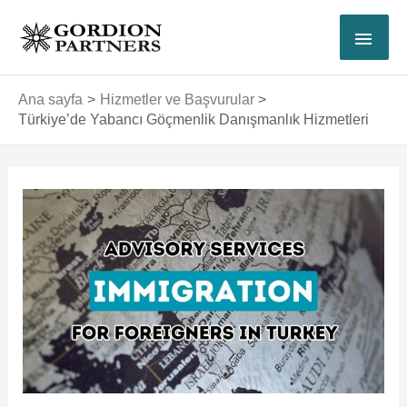
İçeriğe
ANA
atla
MEN
Ana sayfa
Hizmetler ve Başvurular
Türkiye’de Yabancı Göçmenlik Danışmanlık Hizmetleri
Yazı
dolaşımı