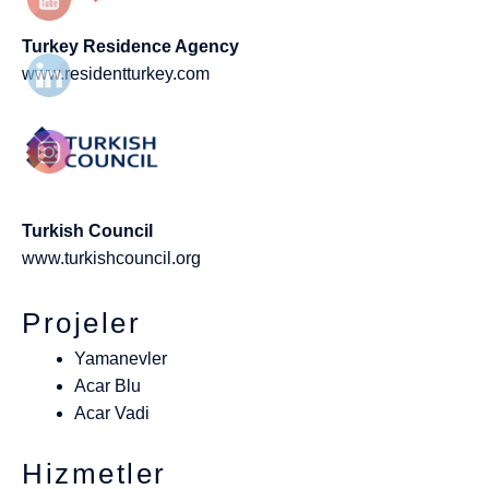
Turkey Residence Agency
www.residentturkey.com
Turkish Council
www.turkishcouncil.org
Projeler
Yamanevler
Acar Blu
Acar Vadi
Hizmetler