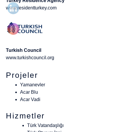
Turkey Residence Agency
www.residentturkey.com
Turkish Council
www.turkishcouncil.org
Projeler
Yamanevler
Acar Blu
Acar Vadi
Hizmetler
Türk Vatandaşlığı