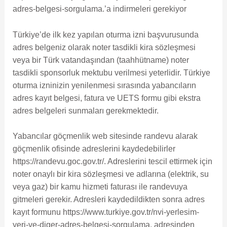
adres-belgesi-sorgulama.’a indirmeleri gerekiyor
Türkiye’de ilk kez yapılan oturma izni başvurusunda
adres belgeniz olarak noter tasdikli kira sözleşmesi
veya bir Türk vatandaşından (taahhütname) noter
tasdikli sponsorluk mektubu verilmesi yeterlidir. Türkiye
oturma izninizin yenilenmesi sırasında yabancıların
adres kayıt belgesi, fatura ve UETS formu gibi ekstra
adres belgeleri sunmaları gerekmektedir.
Yabancılar göçmenlik web sitesinde randevu alarak
göçmenlik ofisinde adreslerini kaydedebilirler
https://randevu.goc.gov.tr/. Adreslerini tescil ettirmek için
noter onaylı bir kira sözleşmesi ve adlarına (elektrik, su
veya gaz) bir kamu hizmeti faturası ile randevuya
gitmeleri gerekir. Adresleri kaydedildikten sonra adres
kayıt formunu https://www.turkiye.gov.tr/nvi-yerlesim-
yeri-ve-diger-adres-belgesi-sorgulama. adresinden