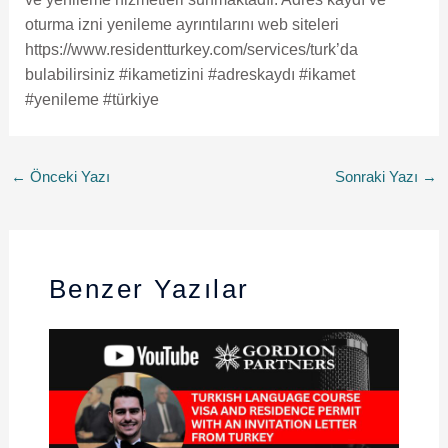
oturma izni yenileme ayrıntılarını web siteleri
https://www.residentturkey.com/services/turk’da
bulabilirsiniz #ikametizini #adreskaydı #ikamet
#yenileme #türkiye
←
Önceki Yazı
Sonraki Yazı
→
Benzer Yazılar