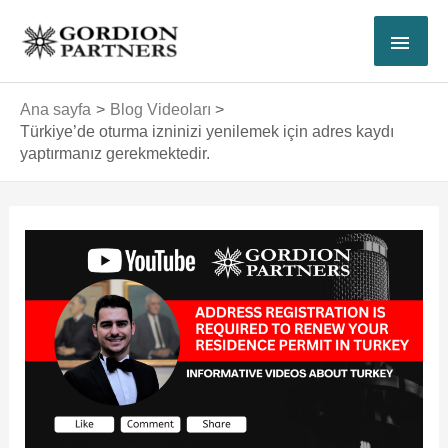
İçeriğe
ANA
atla
MEN
Ana sayfa
Blog Videoları
Türkiye’de oturma izninizi yenilemek için adres kaydı
yaptırmanız gerekmektedir.
Yazı
dolaşımı