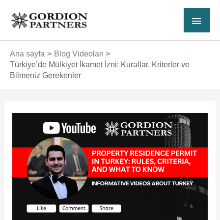
İçeriğe
ANA
atla
MEN
Ana sayfa
Blog Videoları
Türkiye’de Mülkiyet İkamet İzni: Kurallar, Kriterler ve
Bilmeniz Gerekenler
Yazı
dolaşımı