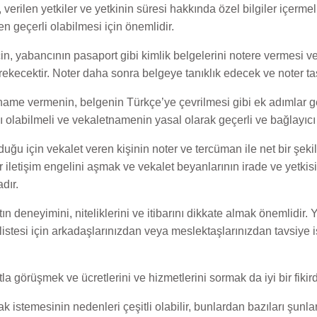
verilen yetkiler ve yetkinin süresi hakkında özel bilgiler içerme
n geçerli olabilmesi için önemlidir.
n, yabancının pasaport gibi kimlik belgelerini notere vermesi v
ecektir. Noter daha sonra belgeye tanıklık edecek ve noter tas
name vermenin, belgenin Türkçe’ye çevrilmesi gibi ek adımlar ge
 olabilmeli ve vekaletnamenin yasal olarak geçerli ve bağlayıcı
ğu için vekalet veren kişinin noter ve tercüman ile net bir şekil
iletişim engelini aşmak ve vekalet beyanlarının irade ve yetkisini
dır.
ın deneyimini, niteliklerini ve itibarını dikkate almak önemlidi
istesi için arkadaşlarınızdan veya meslektaşlarınızdan tavsiye is
 görüşmek ve ücretlerini ve hizmetlerini sormak da iyi bir fikird
 istemesinin nedenleri çeşitli olabilir, bunlardan bazıları şunlar 