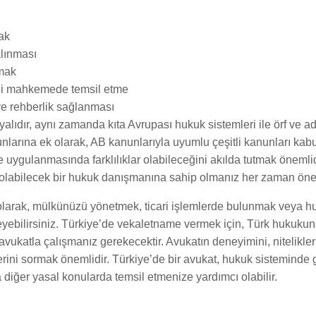
ak
alınması
mak
zi mahkemede temsil etme
ve rehberlik sağlanması
ıdır, aynı zamanda kıta Avrupası hukuk sistemleri ile örf ve ad
nlarına ek olarak, AB kanunlarıyla uyumlu çeşitli kanunları kabul
ygulanmasında farklılıklar olabileceğini akılda tutmak önemlid
labilecek bir hukuk danışmanına sahip olmanız her zaman öneri
olarak, mülkünüzü yönetmek, ticari işlemlerde bulunmak veya huk
eyebilirsiniz. Türkiye’de vekaletname vermek için, Türk hukukuna
avukatla çalışmanız gerekecektir. Avukatın deneyimini, nitelikler
erini sormak önemlidir. Türkiye’de bir avukat, hukuk sisteminde
ğer yasal konularda temsil etmenize yardımcı olabilir.