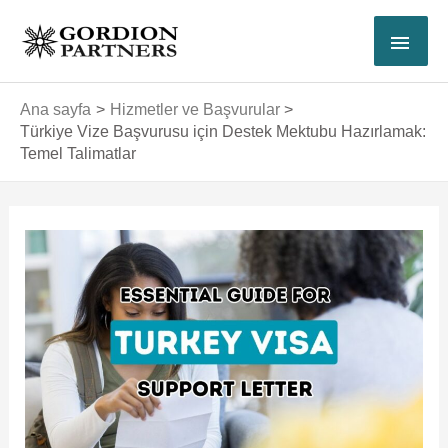
İçeriğe
ANA
atla
MEN
Ana sayfa
Hizmetler ve Başvurular
Türkiye Vize Başvurusu için Destek Mektubu Hazırlamak:
Temel Talimatlar
Yazı
dolaşımı