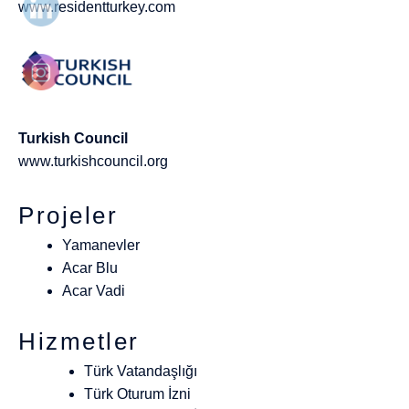
www.residentturkey.com
Turkish Council
www.turkishcouncil.org
Projeler
Yamanevler
Acar Blu
Acar Vadi
Hizmetler
Türk Vatandaşlığı
Türk Oturum İzni