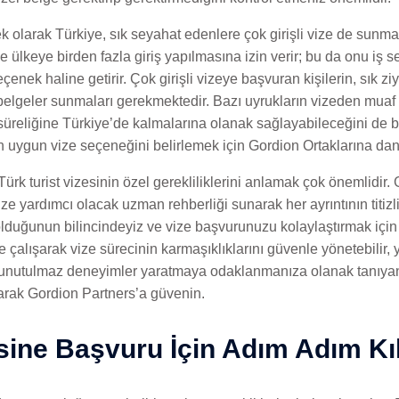
 olarak Türkiye, sık seyahat edenlere çok girişli vize de sunmakt
de ülkeye birden fazla giriş yapılmasına izin verir; bu da onu iş
seçenek haline getirir. Çok girişli vizeye başvuran kişilerin, sık z
ek belgeler sunmaları gerekmektedir. Bazı uyrukların vizeden muaf
süreliğine Türkiye’de kalmalarına olanak sağlayabileceğini de 
 uygun vize seçeneğini belirlemek için Gordion Ortaklarına danı
 Türk turist vizesinin özel gerekliliklerini anlamak çok önemlidir.
 yardımcı olacak uzman rehberliği sunarak her ayrıntının titizli
 olduğunun bilincindeyiz ve vize başvurunuzu kolaylaştırmak için
 çalışarak vize sürecinin karmaşıklıklarını güvenle yönetebilir
e unutulmaz deneyimler yaratmaya odaklanmanıza olanak tanıyan
arak Gordion Partners’a güvenin.
esine Başvuru İçin Adım Adım Kı