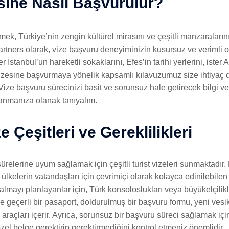
esine Nasıl Başvurulur?
emek, Türkiye’nin zengin kültürel mirasını ve çeşitli manzaralarını
Partners olarak, vize başvuru deneyiminizin kusursuz ve verimli
 İstanbul’un hareketli sokaklarını, Efes’in tarihi yerlerini, ister A
 vizesine başvurmaya yönelik kapsamlı kılavuzumuz size ihtiyaç 
 Vize başvuru sürecinizi basit ve sorunsuz hale getirecek bilgi 
anmanıza olanak tanıyalım.
e Çeşitleri ve Gereklilikleri
ürelerine uyum sağlamak için çeşitli turist vizeleri sunmaktadır. 
ülkelerin vatandaşları için çevrimiçi olarak kolayca edinilebile
ayı planlayanlar için, Türk konsoloslukları veya büyükelçilikler
le geçerli bir pasaport, doldurulmuş bir başvuru formu, yeni vesi
araçları içerir. Ayrıca, sorunsuz bir başvuru süreci sağlamak 
zel belge gerektirip gerektirmediğini kontrol etmeniz önemlidir.