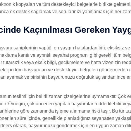
ektronik kopyaları ve tüm destekleyici belgelerle birlikte gelmeni
unca ek destek sağlamak ve sorularınızı yanıtlamak için her zam
cinde Kaçınılması Gereken Yayg
aşvuru sahiplerinin yaptığı en yaygın hatalardan biri, eksiksiz v
naklama kanıtı ve ayrıntılı seyahat programı gibi gerekli tüm belge
 tutarsızlık veya eksik bilgi, gecikmelere ve hatta vizenizin red
mek için tüm başvuruları ve destekleyici belgeleri göndermeden ön
man ayırmak ve birisinin başvurunuzu doğruluk açısından incelem
usunun teslimi için belirli zaman çizelgelerine uymamaktır. Çok
ir. Örneğin, çok önceden yapılan başvurular reddedilebilir veya
tarihlerine göre zamanında işleme alınmama riski taşır. Bu tür t
nerilen süre içinde, genellikle planladığınız seyahatten yaklaşık
tners olarak, başvurunuzu göndermek için en uygun zaman dilimi