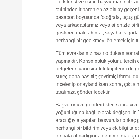
Türk turist vizesine başvurmanın ilk a
tarihinden itibaren en az altı ay geçer
pasaport boyutunda fotoğrafa, uçuş gü
veya arkadaşlarınız veya ailenizle birl
gösteren mali tablolar, seyahat sigor
herhangi bir gecikmeyi önlemek için tüm
Tüm evraklarınız hazır olduktan sonra
yapmaktır. Konsolosluk yolunu tercih 
belgelerin yanı sıra fotokopilerini de
süreç daha basittir; çevrimiçi formu d
incelenip onaylandıktan sonra, çıktıs
tarafınıza gönderilecektir.
Başvurunuzu gönderdikten sonra vize i
yoğunluğuna bağlı olarak değişebilir. T
aracılığıyla yapılan başvurular birka
herhangi bir bildirim veya ek bilgi tal
bir hata olmadığından emin olmak için 