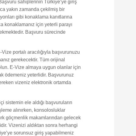
Başvuru sahiplerinin Türkiye’ye giriş
yrıca yakın zamanda çekilmiş bir
yonları gibi konaklama kanıtlarına
ca konaklamanız için yeterli parayı
rekmektedir. Başvuru sürecinde
Vize portalı aracılığıyla başvurunuzu
nız gerekecektir. Tüm orijinal
 olun. E-Vize almaya uygun olanlar için
rak ödemeniz yeterlidir. Başvurunuz
ereken vizeniz elektronik ortamda
i sistemin ele aldığı başvuruların
işleme alınırken, konsolosluklar
 Türk göçmenlik makamlarından gelecek
idir. Vizenizi aldıktan sonra herhangi
kiye’ye sorunsuz giriş yapabilmeniz