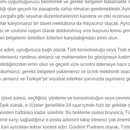
dımı uygunluğunuzu belirlemek ve gerekli belgeleri toplamaktır. 
liliği olan geçerli bir pasaporta sahip olmaları gerekmektedir. A
zergahı gibi seyahat düzenlemelerinin kanıtına ve otel rezervas
ikte kalıyorsanız bir davet mektubuna da ihtiyacınız olacak. Ayrı
tası ve usulüne uygun olarak doldurulmuş vize başvuru formu ge
 belgelerin belirtilen kriterleri karşıladığından emin olun.
ki adım, uyruğunuza bağlı olarak Türk konsolosluğu veya Türk e-
ederseniz randevu almanız ve muhtemelen bir görüşmeye katılma
 getirdiğinizden emin olun ve geçerli vize ücretini ödemeye hazır
oldurmanız, gerekli belgeleri yüklemeniz ve ücreti elektronik ola
ını almanız ve Türkiye’ye seyahat ederken yanınızda taşımanız g
şlem süresi, seçtiğiniz yönteme ve konsolosluğun veya çevrimiç
ipik olarak, e-Vizeler genellikle 24 saat içinde hızlı bir şekilde 
ç günden haftalara kadar sürebilir. Bu bekleme süresi boyunca,
ebine karşı sağladığınız e-posta adresini takip etmeniz çok öneml
tüm ayrıntıları tekrar kontrol edin. Gordion Partners olarak, Tür