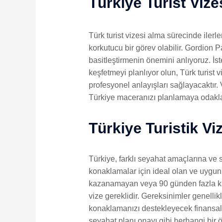
Türkiye Turist Viz
Türk turist vizesi alma sürecinde ilerl
korkutucu bir görev olabilir. Gordion 
basitleştirmenin önemini anlıyoruz. İster
keşfetmeyi planlıyor olun, Türk turist
profesyonel anlayışları sağlayacaktır.
Türkiye maceranızı planlamaya odakl
Türkiye Turistik Viz
Türkiye, farklı seyahat amaçlarına ve s
konaklamalar için ideal olan ve uygun 
kazanamayan veya 90 günden fazla kalm
vize gereklidir. Gereksinimler genellik
konaklamanızı destekleyecek finansal 
seyahat planı onayı gibi herhangi bir ö