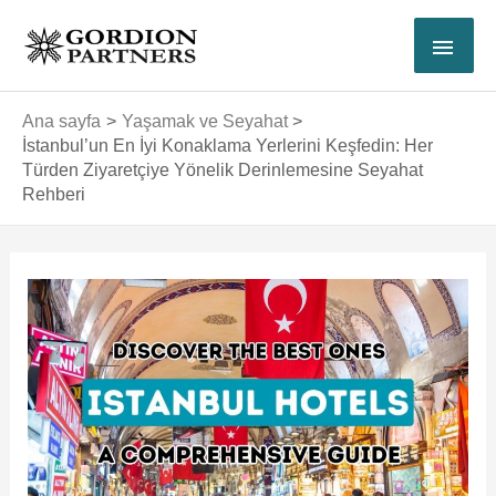
İçeriğe
ANA
atla
MEN
Ana sayfa
Yaşamak ve Seyahat
İstanbul’un En İyi Konaklama Yerlerini Keşfedin: Her
Türden Ziyaretçiye Yönelik Derinlemesine Seyahat
Rehberi
Yazı
dolaşımı