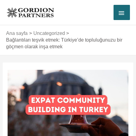
İçeriğe
ANA
atla
MEN
Ana sayfa
Uncategorized
Bağlantıları teşvik etmek: Türkiye’de topluluğunuzu bir
göçmen olarak inşa etmek
Yazı
dolaşımı