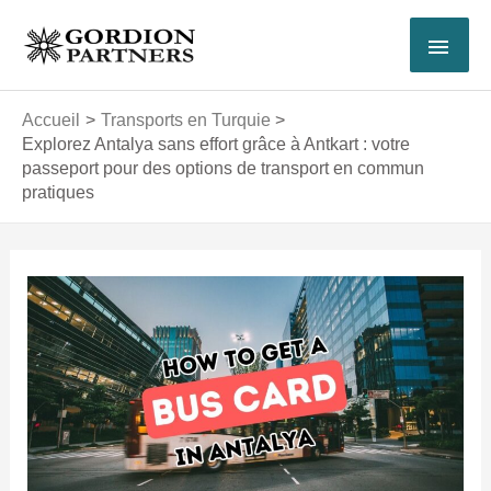
Aller
MEN
au
contenu
PRI
Accueil
Transports en Turquie
Explorez Antalya sans effort grâce à Antkart : votre
passeport pour des options de transport en commun
pratiques
Navigation
des
articles