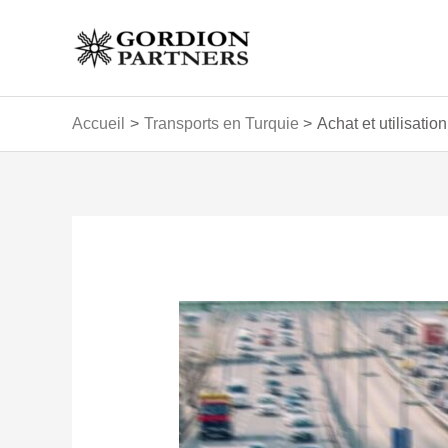
Aller
au
contenu
Accueil
Transports en Turquie
Achat et utilisatio
Navigation
des
articles