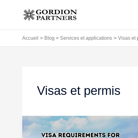
Aller
au
contenu
Accueil
Blog
Services et applications
Visas et
Pagination
d’article
Visas et permis
Naviguer
dans