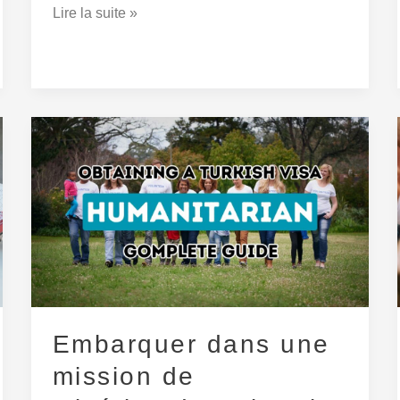
Lire la suite »
Embarquer
dans
une
mission
de
miséricorde :
obtenir
un
visa
Embarquer dans une
humanitaire
mission de
pour
la