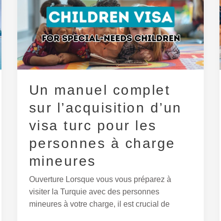
complet
sur
l’acquisition
d’un
visa
turc
pour
Un manuel complet
les
sur l’acquisition d’un
personnes
à
visa turc pour les
charge
personnes à charge
mineures
mineures
Ouverture Lorsque vous vous préparez à
visiter la Turquie avec des personnes
mineures à votre charge, il est crucial de