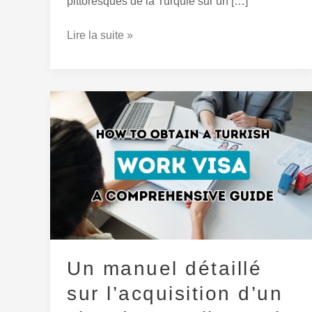
pittoresques de la Turquie sur un […]
Lire la suite »
Un
manuel
détaillé
sur
l’acquisition
d’un
visa
de
travail
Un manuel détaillé
pour
sur l’acquisition d’un
la
Turquie