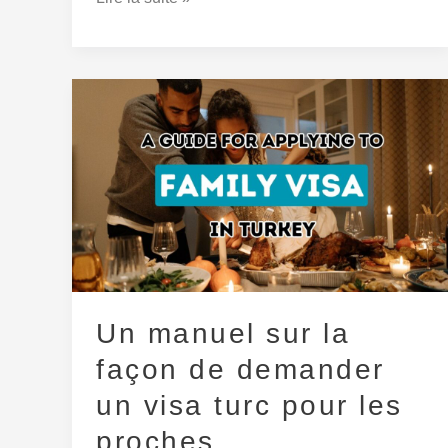
Un
manuel
sur
la
façon
de
demander
un
visa
Un manuel sur la
turc
façon de demander
pour
les
un visa turc pour les
proches
proches