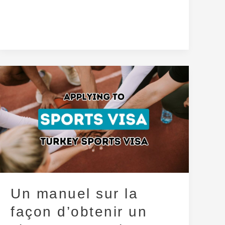
Un
manuel
sur
la
façon
d’obtenir
un
visa
turc
Un manuel sur la
pour
façon d’obtenir un
les
événements