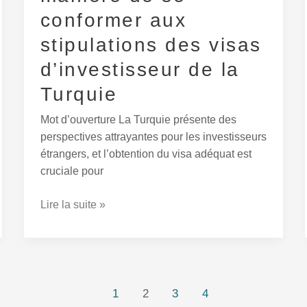
stipulations
conformer aux
des
stipulations des visas
visas
d’investisseur
d’investisseur de la
de
Turquie
la
Turquie
Mot d’ouverture La Turquie présente des
perspectives attrayantes pour les investisseurs
étrangers, et l’obtention du visa adéquat est
cruciale pour
Lire la suite »
1
2
3
4