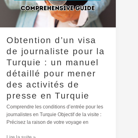
journaliste
pour
la
Turquie :
un
Obtention d’un visa
manuel
de journaliste pour la
détaillé
pour
Turquie : un manuel
mener
détaillé pour mener
des
activités
des activités de
de
presse en Turquie
presse
en
Comprendre les conditions d’entrée pour les
Turquie
journalistes en Turquie Objectif de la visite :
Précisez la raison de votre voyage en
Lire la suite »