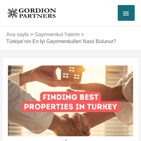
İçeriğe
ANA
atla
MEN
Ana sayfa
Gayrimenkul Yatırım
Türkiye’nin En İyi Gayrimenkulleri Nasıl Bulunur?
Yazı
dolaşımı