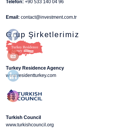
Telefon:
+90 533 140 04 96
Email:
contact@investment.com.tr
Grup Şirketlerimiz
Turkey Residence Agency
www.residentturkey.com
Turkish Council
www.turkishcouncil.org