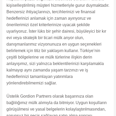
kişiselleştirilmiş müşteri hizmetleriyle gurur duymaktadır.
Benzersiz ihtiyaçlarınızı, tercihlerinizi ve finansal
hedeflerinizi anlamak için zaman ayırıyoruz ve
önerilerimizi özel kriterlerinize uyacak şekilde
uyarlıyoruz. İster lüks bir şehir dairesi, büyüleyici bir kır
evi veya stratejik bir ticari mülk arıyor olun,
danışmanlarımız vizyonunuza en uygun seçenekleri
belirlemek için titiz bir yaklaşım kullanır. Türkiye’nin
çeşitli bölgelerine ve mülk türlerine ilişkin derin
anlayışımız, sizi yalnızca beklentilerinizi karşılamakla
kalmayıp aynı zamanda yaşam tarzınızı ve iş
hedeflerinizi tamamlayan yatırımlara
yönlendirebilmemizi sağlar.
Üstelik Gordion Partners olarak başarınıza olan
bağlılığımız mülk alımıyla da bitmiyor. Uygun koşulların
görüşülmesi ve yasal belgelerin kolaylaştırılmasından,
sorunsuz bir geçiş sağlayan satın alma sonrası