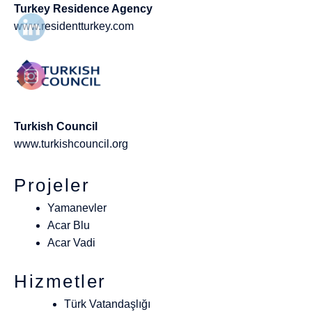
Turkey Residence Agency
www.residentturkey.com
Turkish Council
www.turkishcouncil.org
Projeler
Yamanevler
Acar Blu
Acar Vadi
Hizmetler
Türk Vatandaşlığı