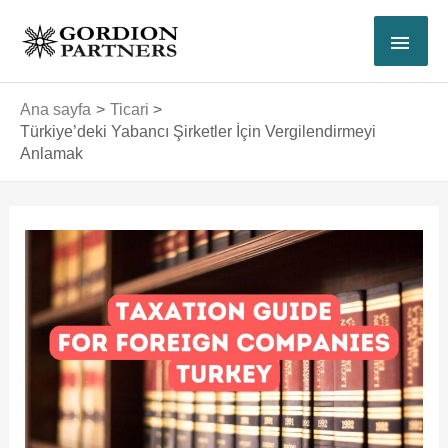
İçeriğe
ANA
atla
MEN
Ana sayfa
Ticari
Türkiye’deki Yabancı Şirketler İçin Vergilendirmeyi
Anlamak
Yazı
dolaşımı