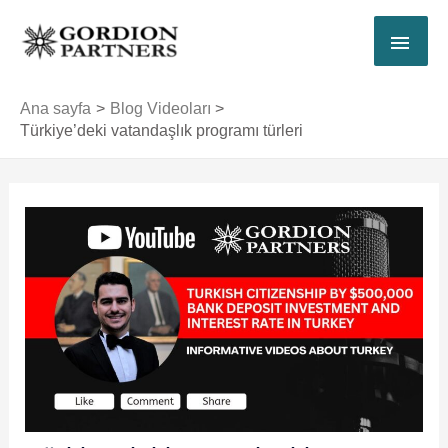
İçeriğe
ANA
atla
MEN
Ana sayfa
Blog Videoları
Türkiye’deki vatandaşlık programı türleri
Yazı
dolaşımı