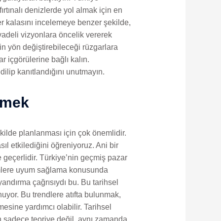
ırtınalı denizlerde yol almak için en
er kalasını incelemeye benzer şekilde,
vadeli vizyonlara öncelik vererek
 yön değiştirebileceği rüzgarlara
r içgörülerine bağlı kalın.
edilip kanıtlandığını unutmayın.
Etmek
kilde planlanması için çok önemlidir.
ıl etkilediğini öğreniyoruz. Ani bir
e geçerlidir. Türkiye’nin geçmiş pazar
şimlere uyum sağlama konusunda
yandırma çağrısıydı bu. Bu tarihsel
unuyor. Bu trendlere atıfta bulunmak,
mesine yardımcı olabilir. Tarihsel
n sadece teoriye değil, aynı zamanda