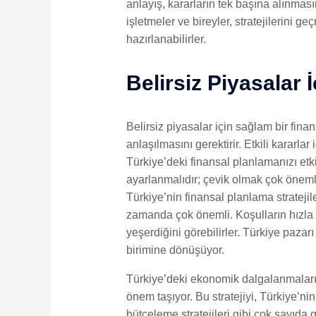
anlayış, kararların tek başına alınmas
işletmeler ve bireyler, stratejilerini 
hazırlanabilirler.
Belirsiz Piyasalar 
Belirsiz piyasalar için sağlam bir fin
anlaşılmasını gerektirir. Etkili kararl
Türkiye’deki finansal planlamanızı etki
ayarlanmalıdır; çevik olmak çok öneml
Türkiye’nin finansal planlama strateji
zamanda çok önemli. Koşulların hızla 
yeşerdiğini görebilirler. Türkiye paza
birimine dönüşüyor.
Türkiye’deki ekonomik dalgalanmaların 
önem taşıyor. Bu stratejiyi, Türkiye’ni
bütçeleme stratejileri gibi çok sayıd