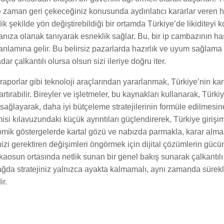
 zaman geri çekeceğiniz konusunda aydınlatıcı kararlar veren ha
ik şekilde yön değiştirebildiği bir ortamda Türkiye’de likiditey
anıza olanak tanıyarak esneklik sağlar. Bu, bir ip cambazının ha
k anlamına gelir. Bu belirsiz pazarlarda hazırlık ve uyum sağlama 
r çalkantılı olursa olsun sizi ileriye doğru iter.
 raporlar gibi teknoloji araçlarından yararlanmak, Türkiye’nin k
 artırabilir. Bireyler ve işletmeler, bu kaynakları kullanarak, Tür
sağlayarak, daha iyi bütçeleme stratejilerinin formüle edilmesine
i kılavuzundaki küçük ayrıntıları güçlendirerek, Türkiye girişim
mik göstergelerde kartal gözü ve nabızda parmakla, karar alma 
zi gerektiren değişimleri öngörmek için dijital çözümlerin gücünd
 kaosun ortasında netlik sunan bir genel bakış sunarak çalkantı
çağda stratejiniz yalnızca ayakta kalmamalı, aynı zamanda sürekli,
r.