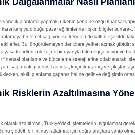
k Dalgalanmalar Nasıl Planlanı
yönelik planlama yapmak, ülkenin kendine özgü finansal yapısını
karşı karşıya olduğu pazar eğilimlerine ilişkin bilgiler sunarak, 
anlamaya bir temel sağlıyor. Bu trendleri dikkatli bir şekilde t
i etkilerler. Bu, öngörülemeyen denizlere yelken açmak gibidir;
de piyasa trendleri çok küçük bir uyarıyla bile değişebiliyor ve b
r finansal planlama ve bütçeleme stratejilerine odaklanarak işletme
 uyum sağlamak gibi basit adımlar, kaçınılmaz iniş ve çıkışları a
üklerken, akıllı planlama çapanız haline gelir ve değişimin ortası
k Risklerin Azaltılmasına Yöneli
jik olarak azaltılması, Türkiye’deki işletmelerin uygulaması gere
Bunu şiddetli bir fırtınayı atlatmak için doğru araçlara sahip ol