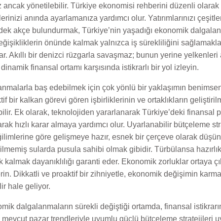
ancak yönetilebilir. Türkiye ekonomisi rehberini düzenli olarak 
ilerinizi anında ayarlamanıza yardımcı olur. Yatırımlarınızı çeşi
dek akçe bulundurmak, Türkiye’nin yaşadığı ekonomik dalgalanm
e değişikliklerin önünde kalmak yalnızca iş sürekliliğini sağlam
r. Akıllı bir denizci rüzgarla savaşmaz; bunun yerine yelkenleri 
dinamik finansal ortamı karşısında istikrarlı bir yol izleyin.
anmalarla baş edebilmek için çok yönlü bir yaklaşımın benimse
if bir kalkan görevi gören işbirliklerinin ve ortaklıkların geliştirilm
ilir. Ek olarak, teknolojiden yararlanarak Türkiye’deki finansal pla
rak hızlı karar almaya yardımcı olur. Uyarlanabilir bütçeleme str
limlerine göre gelişmeye hazır, esnek bir çerçeve olarak düşün
ilmemiş sularda pusula sahibi olmak gibidir. Türbülansa hazırlıkl
 kalmak dayanıklılığı garanti eder. Ekonomik zorluklar ortaya çıkt
in. Dikkatli ve proaktif bir zihniyetle, ekonomik değişimin kar
r hale geliyor.
mik dalgalanmaların sürekli değiştiği ortamda, finansal istikrar
ı mevcut pazar trendleriyle uyumlu güçlü bütçeleme stratejileri 