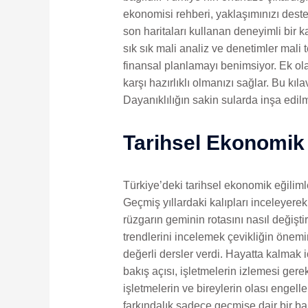
ekonomisi rehberi, yaklaşımınızı destek
son haritaları kullanan deneyimli bir
sık sık mali analiz ve denetimler mali
finansal planlamayı benimsiyor. Ek ol
karşı hazırlıklı olmanızı sağlar. Bu kı
Dayanıklılığın sakin sularda inşa edilm
Tarihsel Ekonomik E
Türkiye’deki tarihsel ekonomik eğiliml
Geçmiş yıllardaki kalıpları inceleyerek
rüzgarın geminin rotasını nasıl değişt
trendlerini incelemek çevikliğin öne
değerli dersler verdi. Hayatta kalmak i
bakış açısı, işletmelerin izlemesi gere
işletmelerin ve bireylerin olası engell
farkındalık sadece geçmişe dair bir b