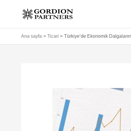
İçeriğe
atla
Ana sayfa
Ticari
Türkiye’de Ekonomik Dalgalanma
Yazı
dolaşımı