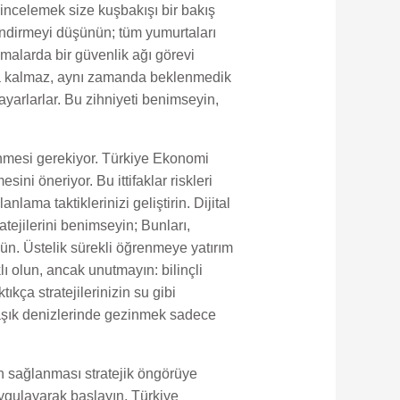
incelemek size kuşbakışı bir bakış
tlendirmeyi düşünün; tüm yumurtaları
alarda bir güvenlik ağı görevi
akla kalmaz, aynı zamanda beklenmedik
ayarlarlar. Bu zihniyeti benimseyin,
nmesi gerekiyor. Türkiye Ekonomi
esini öneriyor. Bu ittifaklar riskleri
nlama taktiklerinizi geliştirin. Dijital
atejilerini benimseyin; Bunları,
ün. Üstelik sürekli öğrenmeye yatırım
ı olun, ancak unutmayın: bilinçli
ıkça stratejilerinizin su gibi
maşık denizlerinde gezinmek sadece
ın sağlanması stratejik öngörüye
uygulayarak başlayın. Türkiye