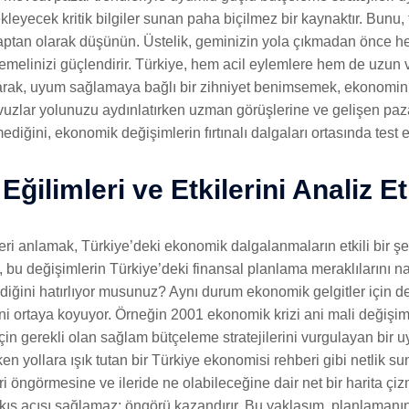
leyecek kritik bilgiler sunan paha biçilmez bir kaynaktır. Bunu, f
 kaptan olarak düşünün. Üstelik, geminizin yola çıkmadan önce h
 temelinizi güçlendirir. Türkiye, hem acil eylemlere hem de uzun 
arak, uyum sağlamaya bağlı bir zihniyet benimsemek, ekonominin
lavuzlar yolunuzu aydınlatırken uzman görüşlerine ve gelişen paza
ediğini, ekonomik değişimlerin fırtınalı dalgaları ortasında test 
ğilimleri ve Etkilerini Analiz 
eri anlamak, Türkiye’deki ekonomik dalgalanmaların etkili bir şe
, bu değişimlerin Türkiye’deki finansal planlama meraklılarını nas
irdiğini hatırlıyor musunuz? Aynı durum ekonomik gelgitler için d
mini ortaya koyuyor. Örneğin 2001 ekonomik krizi ani mali deği
çin gerekli olan sağlam bütçeleme stratejilerini vurgulayan bir u
ken yollara ışık tutan bir Türkiye ekonomisi rehberi gibi netlik s
eri öngörmesine ve ileride ne olabileceğine dair net bir harita çiz
akış açısı sağlamaz; öngörü kazandırır. Bu yaklaşım, planlamanı