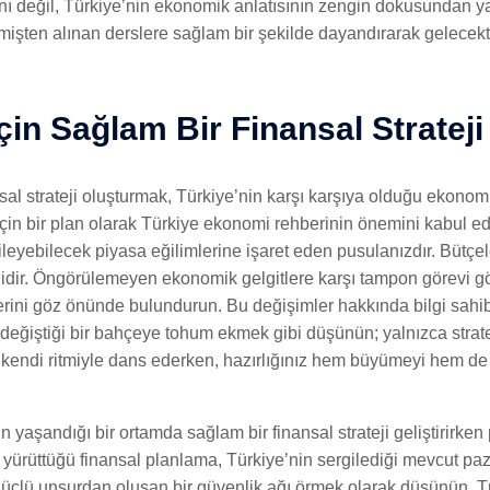
ını değil, Türkiye’nin ekonomik anlatısının zengin dokusundan y
geçmişten alınan derslere sağlam bir şekilde dayandırarak gelecekt
İçin Sağlam Bir Finansal Strateji
ansal strateji oluşturmak, Türkiye’nin karşı karşıya olduğu ekono
ar için bir plan olarak Türkiye ekonomi rehberinin önemini kabul e
leyebilecek piyasa eğilimlerine işaret eden pusulanızdır. Bütçele
idir. Öngörülemeyen ekonomik gelgitlere karşı tampon görevi gör
lerini göz önünde bulundurun. Bu değişimler hakkında bilgi sahib
değiştiği bir bahçeye tohum ekmek gibi düşünün; yalnızca strate
rı kendi ritmiyle dans ederken, hazırlığınız hem büyümeyi hem de 
yaşandığı bir ortamda sağlam bir finansal strateji geliştirirken
n yürüttüğü finansal planlama, Türkiye’nin sergilediği mevcut paza
a güçlü unsurdan oluşan bir güvenlik ağı örmek olarak düşünün. 