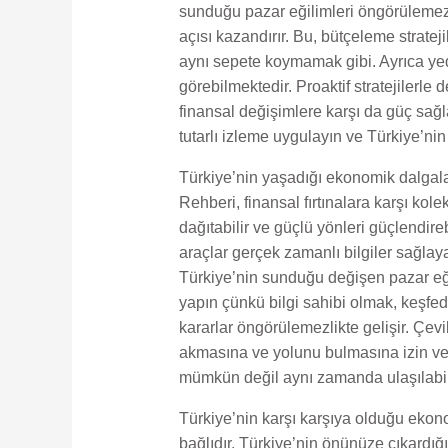
sunduğu pazar eğilimleri öngörülemez 
açısı kazandırır. Bu, bütçeleme stratej
aynı sepete koymamak gibi. Ayrıca ye
görebilmektedir. Proaktif stratejilerl
finansal değişimlere karşı da güç sağla
tutarlı izleme uygulayın ve Türkiye’nin 
Türkiye’nin yaşadığı ekonomik dalgal
Rehberi, finansal fırtınalara karşı kolekt
dağıtabilir ve güçlü yönleri güçlendireb
araçlar gerçek zamanlı bilgiler sağlaya
Türkiye’nin sunduğu değişen pazar eği
yapın çünkü bilgi sahibi olmak, keşfed
kararlar öngörülemezlikte gelişir. Çevik
akmasına ve yolunu bulmasına izin ver
mümkün değil aynı zamanda ulaşılabili
Türkiye’nin karşı karşıya olduğu ekono
bağlıdır. Türkiye’nin önünüze çıkardığ