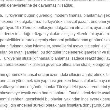
pratik deneyimlerine de dayanmasını sağlar.
da, Türkiye’nin bugün güvendiği modern finansal planlamayı şeki
her ekonomik dalgalanma, Türkiye’deki mevcut pazar trendlerini y
i görüyor. 1970’lerdeki enflasyon dalgalarını ele alalım; uyarlanab
li bir denizcinin doğru rüzgarı yakalamak için yelkenlerini ayarl
aralellikler kurarak geçmiş ekonomi politikalarının günümüz ek
ların farkında olan işletmeler, stratejilerini mevcut talepleri etki
lan ön uyarı işaretleri, bu döngüler incelenerek işaretlenir ve ris
Türkiye’nin stratejik finansal planlaması sadece reaktif değil a
larda ekonomik istikrarı güvence altına alan stratejik öngörüy
nin günümüz finansal ortamı üzerindeki etkisini analiz etmek, bir
lanmaları yönetmek için yapması gereken finansal planlamaya re
valüasyonlarını düşünün; bunlar Türkiye’deki pazar trendlerini y
benimsemeye teşvik eden önemli anlardı. Fırtınalı denizlerde usta
omisi rehberi, geçmişteki bu olayları yakından inceleyerek benz
likçiliğin engelleri sürekli olarak nasıl fırsatlara dönüştürdüğü