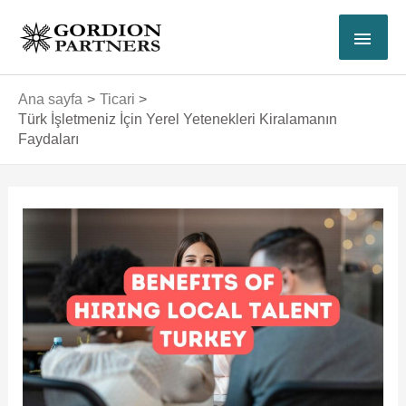
İçeriğe
ANA
atla
MEN
Ana sayfa
Ticari
Türk İşletmeniz İçin Yerel Yetenekleri Kiralamanın
Faydaları
Yazı
dolaşımı