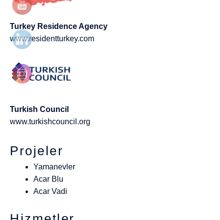
Turkey Residence Agency
www.residentturkey.com
Turkish Council
www.turkishcouncil.org
Projeler
Yamanevler
Acar Blu
Acar Vadi
Hizmetler