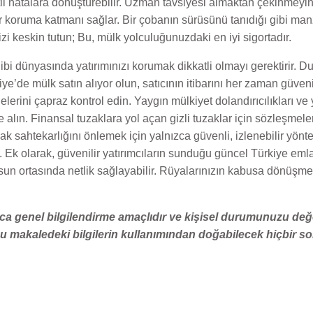
etli hatalara dönüştürebilir. Uzman tavsiyesi almaktan çekinmey
r koruma katmanı sağlar. Bir çobanın sürüsünü tanıdığı gibi manza
nizi keskin tutun; Bu, mülk yolculuğunuzdaki en iyi sigortadır.
gibi dünyasında yatırımınızı korumak dikkatli olmayı gerektirir. 
kiye’de mülk satın alıyor olun, satıcının itibarını her zaman güven
lerini çapraz kontrol edin. Yaygın mülkiyet dolandırıcılıkları ve
alın. Finansal tuzaklara yol açan gizli tuzaklar için sözleşmeler
ahtekarlığını önlemek için yalnızca güvenli, izlenebilir yönteml
n. Ek olarak, güvenilir yatırımcıların sunduğu güncel Türkiye eml
kaosun ortasında netlik sağlayabilir. Rüyalarınızın kabusa dönüş
ca genel bilgilendirme amaçlıdır ve kişisel durumunuzu değ
 Bu makaledeki bilgilerin kullanımından doğabilecek hiçbir s