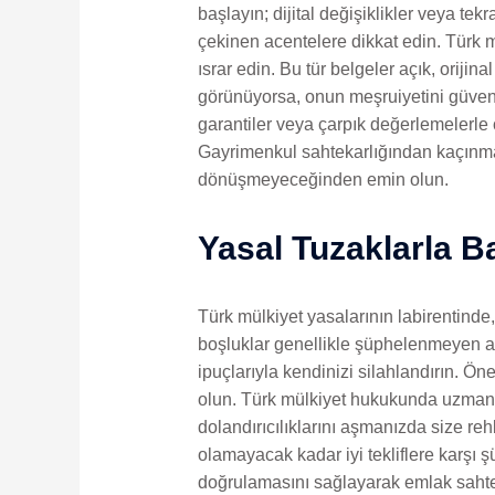
başlayın; dijital değişiklikler veya te
çekinen acentelere dikkat edin. Türk 
ısrar edin. Bu tür belgeler açık, oriji
görünüyorsa, onun meşruiyetini güvenili
garantiler veya çarpık değerlemelerle 
Gayrimenkul sahtekarlığından kaçınmak
dönüşmeyeceğinden emin olun.
Yasal Tuzaklarla 
Türk mülkiyet yasalarının labirentinde
boşluklar genellikle şüphelenmeyen alı
ipuçlarıyla kendinizi silahlandırın. 
olun. Türk mülkiyet hukukunda uzmanlaş
dolandırıcılıklarını aşmanızda size reh
olamayacak kadar iyi tekliflere karşı 
doğrulamasını sağlayarak emlak sahtek