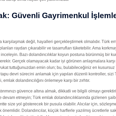
ak: Güvenli Gayrimenkul İşlemle
karşılaşmak değil, hayalleri gerçekleştirmek olmalıdır. Türk emla
planları raydan çıkarabilir ve tasarrufları tüketebilir. Ama korkmay
 inceleyin. Bazı dolandırıcılıklar koyun postuna bürünmüş bir kurt
gerekir. Gerçek olamayacak kadar iyi görünen anlaşmalara karşı d
kat tuttuğunuzdan emin olun; bu, bulabileceğiniz en kusursuz 
 tapu devri sürecini anlamak için yapılan düzenli kontroller, siz
i, emlak dolandırıcılığını önlemeye karşı bir zırhtır.
ımınızı güvence altına almak, dikkatli ve bilgili olmayı gerektiri
e devam etmeyin; Türk emlak dolandırıcılıklarında gizlenen şaibel
tte size yol gösterecek bir pusula olabilir. Alıcılar için, sözleş
k önemlidir. Dolandırıcılar, küçük harflerle yazılmış ücretlerle 