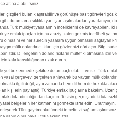
ce altına alabilirsiniz.
leri çizgileri bulanıklaştırabilir ve görünüşte basit görevleri göz
u gibi durumlarda sıklıkla yanlış anlaşılmalardan yararlanıyor, do
a Türk mülkiyet yasalarının inceliklerini de kavrayabilen, iki 
rkiye emlak ipuçları için bu araziyi zaten gezmiş tecrübeli yatırı
olmasını ve her sürecin yasalara uygun olmasını sağlayan kritik
yaygın mülk dolandırıcılıkları için gözlerinizi dört açın. Bilgi sa
panızdır. Dil engelinin dolandırıcıların müttefiki olmasına izin v
 için kafa karışıklığından uzak durun.
e yol beklenmedik şekilde dolambaçlı olabilir ve sizi Türk emlak 
ken yasal çerçeveyi gerçekten anlayarak bu yaygın mülk dolandırıcı
olmakla ilgili değil, aynı zamanda hem dil hem de hukukta akıcı
 kişilerin paylaştığı Türkiye emlak ipuçlarına bakalım. Üzeri ç
ak dolandırıcılığından kaçının. Tesisin geçmişindeki tutarsızlıkl
yasal belgelerin her katmanını görmekte ısrar edin. Unutmayın, b
ilerleyerek Türk gayrimenkulündeki temelinizi sağlamlaştırırsınız.
ına sahip olma hayali çok yakınınızda.