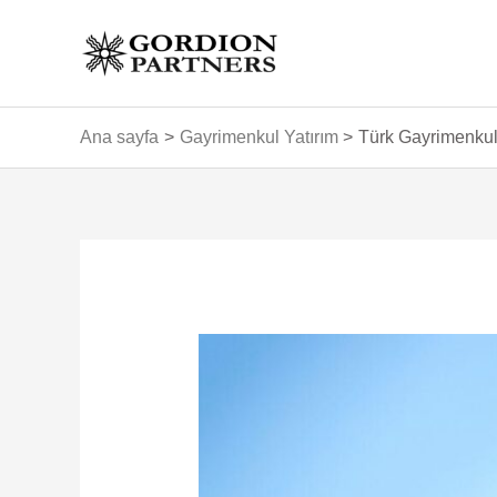
İçeriğe
atla
Ana sayfa
Gayrimenkul Yatırım
Türk Gayrimenkull
Yazı
dolaşımı