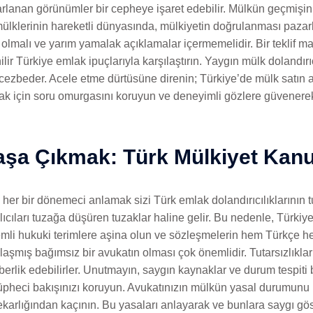
krarlanan görünümler bir cepheye işaret edebilir. Mülkün geçmişin
mülklerinin hareketli dünyasında, mülkiyetin doğrulanması pazar
nal olmalı ve yarım yamalak açıklamalar içermemelidir. Bir teklif 
r Türkiye emlak ipuçlarıyla karşılaştırın. Yaygın mülk dolandırıcıl
cezbeder. Acele etme dürtüsüne direnin; Türkiye’de mülk satın al
 için soru omurgasını koruyun ve deneyimli gözlere güvenerek y
Başa Çıkmak: Türk Mülkiyet Kan
, her bir dönemeci anlamak sizi Türk emlak dolandırıcılıklarının 
cıları tuzağa düşüren tuzaklar haline gelir. Bu nedenle, Türkiye
Önemli hukuki terimlere aşina olun ve sözleşmelerin hem Türkçe
mış bağımsız bir avukatın olması çok önemlidir. Tutarsızlıkları
berlik edebilirler. Unutmayın, saygın kaynaklar ve durum tespiti 
şüpheci bakışınızı koruyun. Avukatınızın mülkün yasal durumunu 
arlığından kaçının. Bu yasaları anlayarak ve bunlara saygı gö