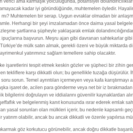
 verici ama karmaşık yolculuğunda, potansiyel dolandırıcılıklar
lamayacak kadar iyi göründüğünde, muhtemelen öyledir. Hayalin
sı mı? Muhtemelen bir serap. Uygun evraklar olmadan bir anlaş
 hamle. Herhangi bir şeyi imzalamadan önce daima yasal belgeler
z sözleşme şartlarına şüpheyle yaklaşarak emlak dolandırıcılığınd
puçlarına başvurun. Meşru ajan gibi davranan sahtekarlar gibi or
 Türkiye’de mülk satın almak, gerekli özeni ve büyük miktarda dikka
ayrimenkul yatırımınız sağlam temellere sahip olacaktır.
ike işaretlerini tespit etmek keskin gözler ve şüpheci bir zihin 
n tekliflere karşı dikkatli olun; bu genellikle tuzağa düşürülür. İ
e soru sorun. Temel ayrıntıları içermeyen veya kafa karıştırmayı
başka işaret de, acilen para gönderme veya net bir iz bırakmada
k bilgilerini doğrulayın ve iddialarını güvenilir kaynaklardan al
 şeffaflık ve belgelenmiş kanıt konusunda ısrar ederek emlak sa
ayan yasal sorunları olan mülkleri içerir, bu nedenle kapsamlı ge
 yatırım olabilir, ancak bu ancak dikkatli ve özenle yapılırsa m
çıkarmak göz korkutucu görünebilir, ancak doğru dikkatle başarılab