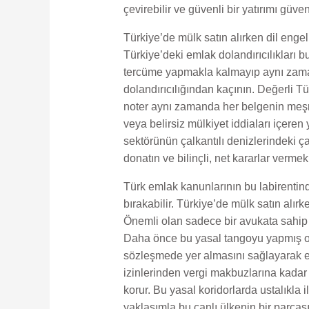
çevirebilir ve güvenli bir yatırımı güven
Türkiye’de mülk satın alırken dil engel
Türkiye’deki emlak dolandırıcılıkları b
tercüme yapmakla kalmayıp aynı zamand
dolandırıcılığından kaçının. Değerli Tü
noter aynı zamanda her belgenin meşru 
veya belirsiz mülkiyet iddiaları içeren 
sektörünün çalkantılı denizlerindeki ça
donatın ve bilinçli, net kararlar vermek
Türk emlak kanunlarının bu labirentind
bırakabilir. Türkiye’de mülk satın alır
Önemli olan sadece bir avukata sahip 
Daha önce bu yasal tangoyu yapmış olan
sözleşmede yer almasını sağlayarak eml
izinlerinden vergi makbuzlarına kadar 
korur. Bu yasal koridorlarda ustalıkla 
yaklaşımla bu canlı ülkenin bir parças