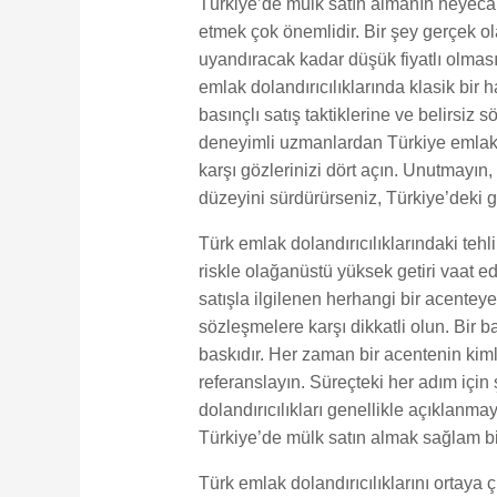
Türkiye’de mülk satın almanın heyecan
etmek çok önemlidir. Bir şey gerçek o
uyandıracak kadar düşük fiyatlı olma
emlak dolandırıcılıklarında klasik bir
basınçlı satış taktiklerine ve belirsi
deneyimli uzmanlardan Türkiye emlak i
karşı gözlerinizi dört açın. Unutmayın,
düzeyini sürdürürseniz, Türkiye’deki g
Türk emlak dolandırıcılıklarındaki tehl
riskle olağanüstü yüksek getiri vaat ede
satışla ilgilenen herhangi bir acentey
sözleşmelere karşı dikkatli olun. Bir 
baskıdır. Her zaman bir acentenin kimli
referanslayın. Süreçteki her adım için
dolandırıcılıkları genellikle açıklanm
Türkiye’de mülk satın almak sağlam bir
Türk emlak dolandırıcılıklarını ortaya 