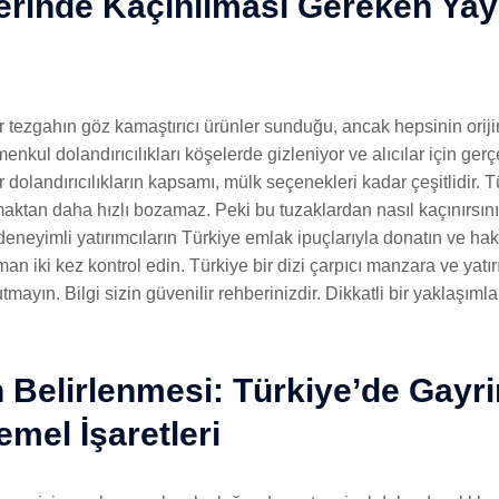
erinde Kaçınılması Gereken Yay
tezgahın göz kamaştırıcı ürünler sunduğu, ancak hepsinin orijina
menkul dolandırıcılıkları köşelerde gizleniyor ve alıcılar için ger
dolandırıcılıkların kapsamı, mülk seçenekleri kadar çeşitlidir. T
olmaktan daha hızlı bozamaz. Peki bu tuzaklardan nasıl kaçınırsın
 deneyimli yatırımcıların Türkiye emlak ipuçlarıyla donatın ve ha
an iki kez kontrol edin. Türkiye bir dizi çarpıcı manzara ve yatırı
utmayın. Bilgi sizin güvenilir rehberinizdir. Dikkatli bir yaklaş
n Belirlenmesi: Türkiye’de Gayr
emel İşaretleri