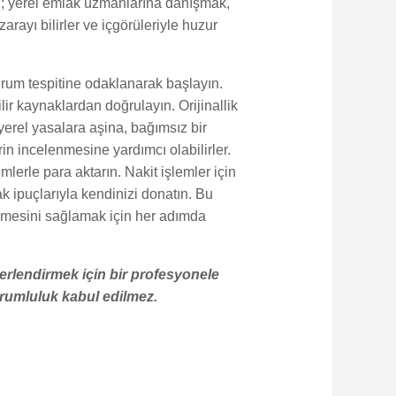
in; yerel emlak uzmanlarına danışmak,
rayı bilirler ve içgörüleriyle huzur
Durum tespitine odaklanarak başlayın.
ilir kaynaklardan doğrulayın. Orijinallik
 yerel yasalara aşina, bağımsız bir
in incelenmesine yardımcı olabilirler.
erle para aktarın. Nakit işlemler için
ak ipuçlarıyla kendinizi donatın. Bu
memesini sağlamak için her adımda
erlendirmek için bir profesyonele
orumluluk kabul edilmez.