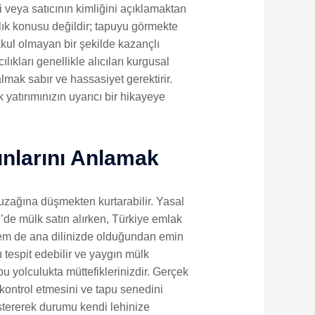
i veya satıcının kimliğini açıklamaktan
lık konusu değildir; tapuyu görmekte
makul olmayan bir şekilde kazançlı
ıkları genellikle alıcıları kurgusal
mak sabır ve hassasiyet gerektirir.
atırımınızın uyarıcı bir hikayeye
unlarını Anlamak
tuzağına düşmekten kurtarabilir. Yasal
’de mülk satın alırken, Türkiye emlak
 hem de ana dilinizde olduğundan emin
 tespit edebilir ve yaygın mülk
bu yolculukta müttefiklerinizdir. Gerçek
kontrol etmesini ve tapu senedini
stererek durumu kendi lehinize