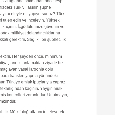
ı sizi ağlarına sokmadan önce tespit
izdeki Türk villasının şüphe
mayı aceleyle mi yapıyorsunuz? Türk
i talep edin ve inceleyin. Yüksek
an kaçının. İçgüdülerinize güvenin ve
tak mülkiyet dolandırıcılıklarına
ti gerektirir. Sağlıklı bir şüphecilik
gerektirir. Her şeyden önce, minimum
htiyaçlarınızı anlamaktan ziyade hızlı
 amaçlayan yasal jargonla dolu
n para transferi yapma yönündeki
ınan Türkiye emlak ipuçlarıyla çapraz
htekarlığından kaçının. Yaygın mülk
çmiş kontrolleri zorunludur. Unutmayın,
ümkündür.
ilir. Mülk fotoğraflarını inceleyerek