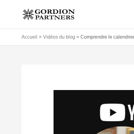
Aller
au
contenu
Accueil
Vidéos du blog
Comprendre le calendrier
Navigation
des
articles