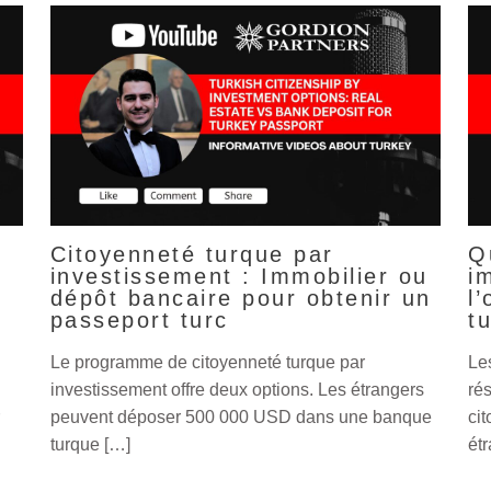
Citoyenneté turque par
Q
investissement : Immobilier ou
i
dépôt bancaire pour obtenir un
l
passeport turc
t
Le programme de citoyenneté turque par
Le
investissement offre deux options. Les étrangers
ré
peuvent déposer 500 000 USD dans une banque
ci
turque […]
ét