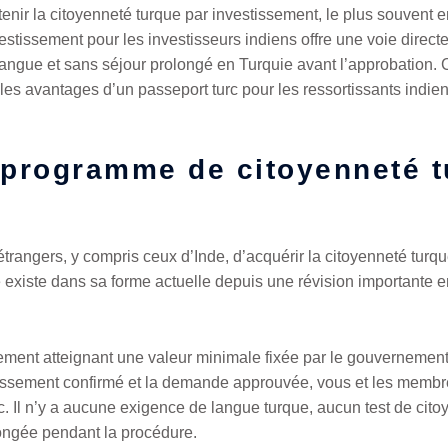
enir la citoyenneté turque par investissement, le plus souvent 
estissement pour les investisseurs indiens offre une voie direc
 langue et sans séjour prolongé en Turquie avant l’approbation.
 les avantages d’un passeport turc pour les ressortissants indien
 programme de citoyenneté t
?
trangers, y compris ceux d’Inde, d’acquérir la citoyenneté turq
existe dans sa forme actuelle depuis une révision importante en
ement atteignant une valeur minimale fixée par le gouvernement, 
tissement confirmé et la demande approuvée, vous et les membres
c. Il n’y a aucune exigence de langue turque, aucun test de cit
ongée pendant la procédure.