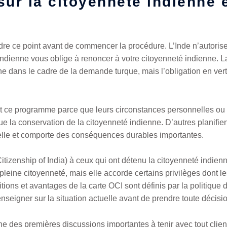
sur la citoyenneté indienne 
e ce point avant de commencer la procédure. L’Inde n’autorise 
i indienne vous oblige à renoncer à votre citoyenneté indienne
e dans le cadre de la demande turque, mais l’obligation en vert
nt ce programme parce que leurs circonstances personnelles ou
e la conservation de la citoyenneté indienne. D’autres planifien
nelle et comporte des conséquences durables importantes.
tizenship of India) à ceux qui ont détenu la citoyenneté indienne
pleine citoyenneté, mais elle accorde certains privilèges dont l
itions et avantages de la carte OCI sont définis par la politiqu
enseigner sur la situation actuelle avant de prendre toute décisi
 des premières discussions importantes à tenir avec tout clien