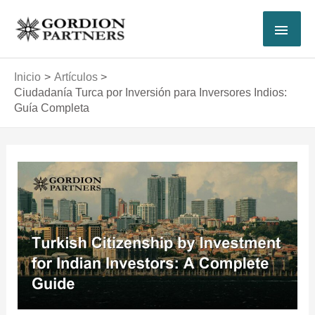
Ir
MEN
al
contenido
PRI
Inicio
Artículos
Ciudadanía Turca por Inversión para Inversores Indios:
Guía Completa
Navegación
de
entradas