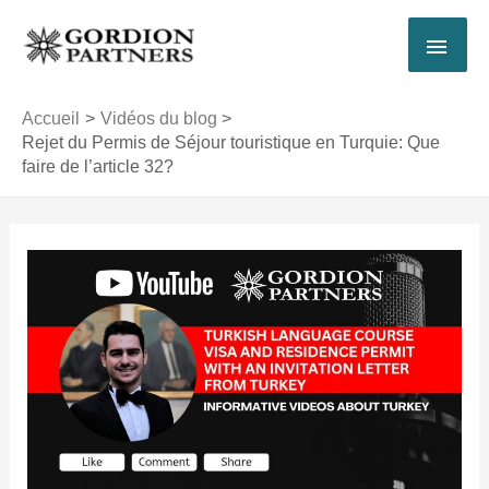
Aller
MEN
au
contenu
PRI
Accueil
Vidéos du blog
Rejet du Permis de Séjour touristique en Turquie: Que
faire de l’article 32?
Navigation
des
articles