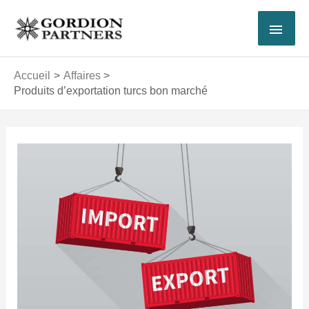
Aller
MEN
au
contenu
PRI
Accueil
Affaires
Produits d’exportation turcs bon marché
Navigation
des
articles