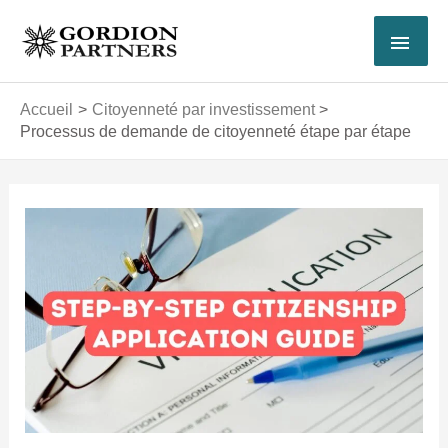
Aller
MEN
au
contenu
PRI
Accueil
Citoyenneté par investissement
Processus de demande de citoyenneté étape par étape
Navigation
des
articles