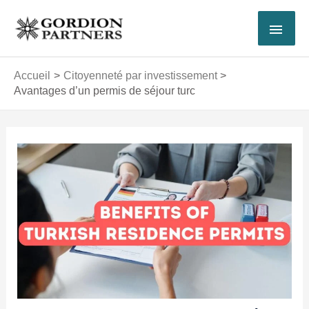
Aller
MEN
au
contenu
PRI
Accueil
Citoyenneté par investissement
Avantages d’un permis de séjour turc
Navigation
des
articles