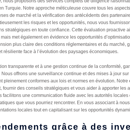
té, nous proposons des services complets de diligence raisonna
en Turquie. Notre approche méticuleuse couvre tous les aspects 
alyses de marché et la vérification des antécédents des partenai
tieusement les risques et les opportunités, nous vous fournisson
 stratégiques en toute confiance. Cette évaluation proactive ai
, mais met également en évidence les opportunités d’optimisatio
ion plus claire des conditions réglementaires et du marché, gar
 et résiliente face à l’évolution des paysages économiques.
on transparente et à une gestion continue de la conformité, gara
. Nous offrons une surveillance continue et des mises à jour su
nt pleinement conformes aux lois et normes en évolution. Notre 
 fournir des conseils stratégiques et vous aider à apporter les
 facilitons une communication fluide avec les autorités locales
ratiques que vous pourriez rencontrer. En vous associant à nous
ntations locales tout en capitalisant sur les opportunités dyna
endements grâce à des inv