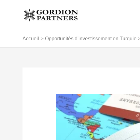
Aller
au
contenu
Accueil
Opportunités d'investissement en Turquie
Navigation
des
articles