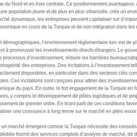
e du Nord et en Asie centrale. Ce positionnement avantageux,
une population jeune et de plus en plus urbanisée, crée un e
arché dynamique, les entreprises peuvent capitaliser sur d’impo
économique en cours de la Turquie et de son intégration dans l
 démographiques, l’environnement réglementaire turc est de pl
sant à promouvoir les investissements directs étrangers. Le gou
e processus d’investissement, réduire les barrières bureaucratiq
a prospérité des entreprises. Des incitations à l’investissement t
cilement disponibles, en particulier dans des secteurs clés com
les. Ces incitations sont conçues pour attirer des investissemen
ique du pays. En outre, le fort engagement de la Turquie en fa
tures, y compris le développement de pôles logistiques et de pr
tissement de premier ordre. En tirant parti de ces conditions favo
éaliser une croissance à long terme sur le marché en plein essor
 un marché émergent comme la Turquie nécessite des conseils 
édiée fournit des services complets d’analyse de marché, de d