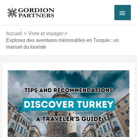
Aller
MEN
au
contenu
PRI
Accueil
Vivre et voyager
Explorez des aventures mémorables en Turquie : un
manuel du touriste
Navigation
des
articles