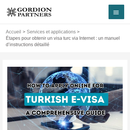
Aller
MEN
au
contenu
PRI
Accueil
Services et applications
Étapes pour obtenir un visa turc via Internet : un manuel
d’instructions détaillé
Navigation
des
articles