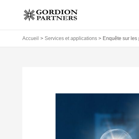
Aller
au
contenu
Accueil
Services et applications
Enquête sur les 
Navigation
des
articles