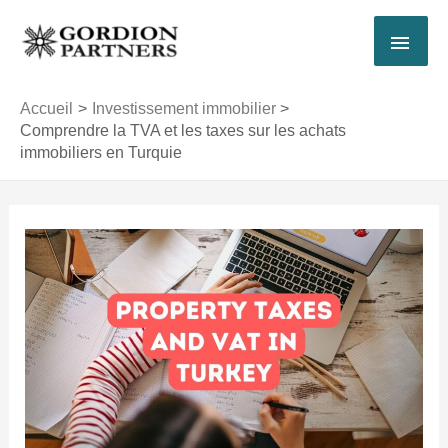
Aller
MEN
au
contenu
PRI
Accueil
Investissement immobilier
Comprendre la TVA et les taxes sur les achats
immobiliers en Turquie
Navigation
des
articles