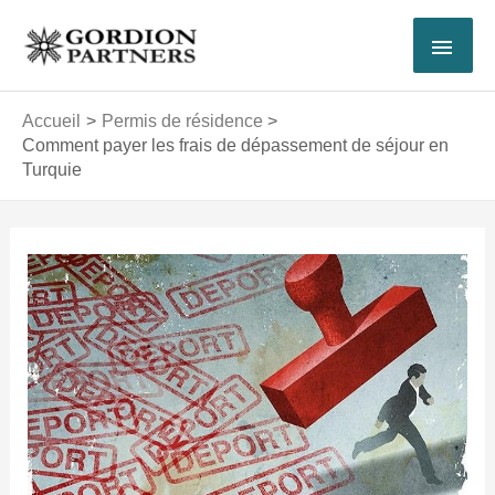
Aller
MEN
au
contenu
PRI
Accueil
Permis de résidence
Comment payer les frais de dépassement de séjour en
Turquie
Navigation
des
articles