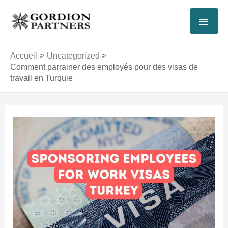
Aller
MEN
au
contenu
PRI
Accueil
Uncategorized
Comment parrainer des employés pour des visas de
travail en Turquie
Navigation
des
articles