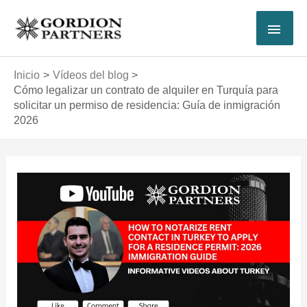
Ir
MEN
al
contenido
PRI
Inicio
Vídeos del blog
Cómo legalizar un contrato de alquiler en Turquía para
solicitar un permiso de residencia: Guía de inmigración
2026
Navegación
de
entradas