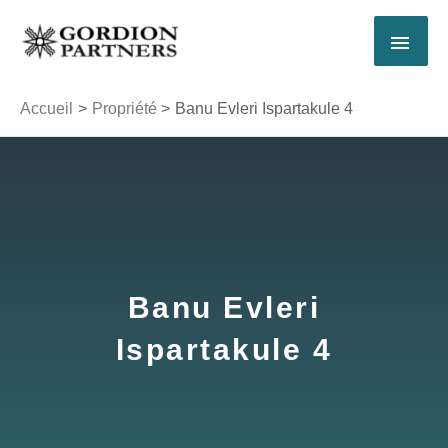
Aller
MEN
au
contenu
PRI
Accueil
Propriété
Banu Evleri Ispartakule 4
Banu Evleri
Ispartakule 4