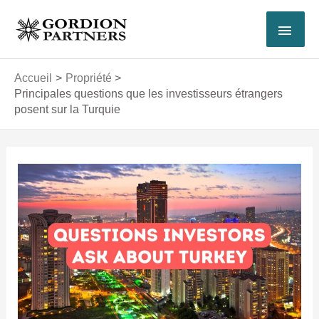
Aller
MEN
au
contenu
PRI
Accueil
Propriété
Principales questions que les investisseurs étrangers
posent sur la Turquie
Navigation
des
articles